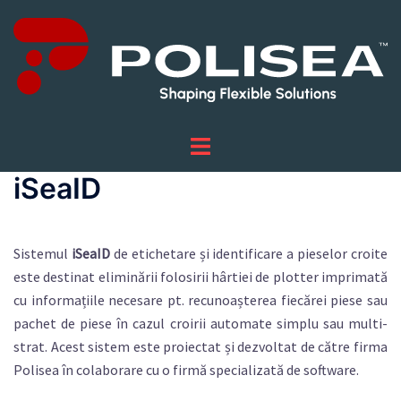
Sari
la
conținut
iSeaID
Sistemul
iSeaID
de etichetare și identificare a pieselor croite
este destinat eliminării folosirii hârtiei de plotter imprimată
cu informațiile necesare pt. recunoașterea fiecărei piese sau
pachet de piese în cazul croirii automate simplu sau multi-
strat. Acest sistem este proiectat și dezvoltat de către firma
Polisea în colaborare cu o firmă specializată de software.