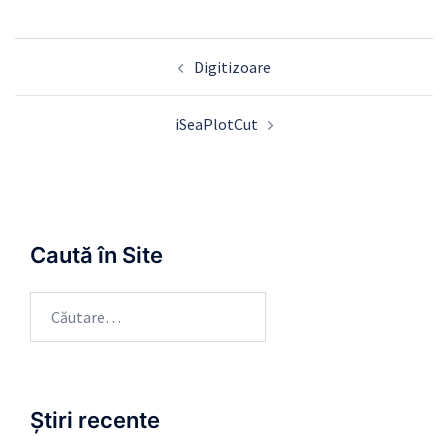
Navigare
Digitizoare
în
articole
iSeaPlotCut
Caută în Site
Caută
după:
Știri recente