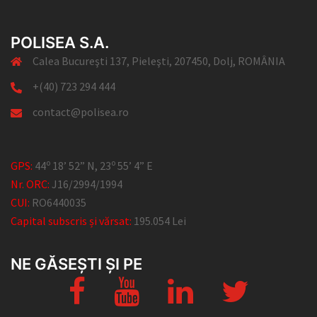
POLISEA S.A.
Calea Bucureşti 137, Pieleşti, 207450, Dolj, ROMÂNIA
+(40) 723 294 444
contact@polisea.ro
o
o
GPS:
44
18’ 52” N, 23
55’ 4” E
Nr. ORC:
J16/2994/1994
CUI:
RO6440035
Capital subscris și vărsat:
195.054 Lei
NE GĂSEȘTI ȘI PE
facebook
YouTube
Linkedin
twitter