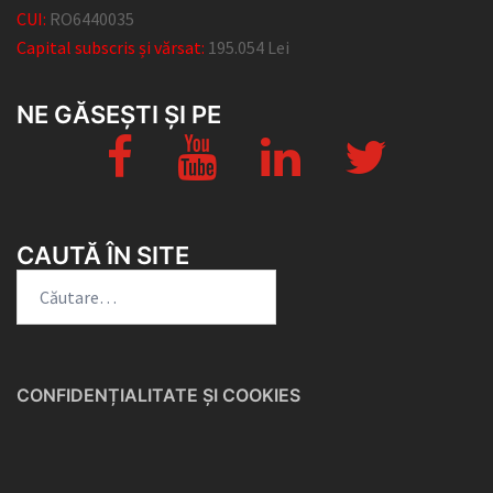
CUI:
RO6440035
Capital subscris și vărsat:
195.054 Lei
NE GĂSEȘTI ȘI PE
facebook
YouTube
Linkedin
twitter
CAUTĂ ÎN SITE
Caută
după:
CONFIDENȚIALITATE ȘI COOKIES