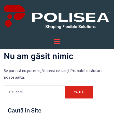
Sari
la
conținut
Nu am găsit nimic
Se pare că nu putem găsi ceea ce cauți. Probabil o căutare
poate ajuta.
Caută
după:
Caută în Site