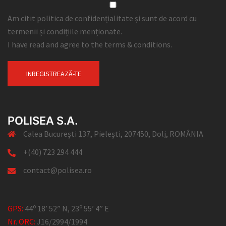
Am citit politica de confidențialitate și sunt de acord cu
termenii și condițiile menționate.
I have read and agree to the terms & conditions.
POLISEA S.A.
Calea Bucureşti 137, Pieleşti, 207450, Dolj, ROMÂNIA
+(40) 723 294 444
contact@polisea.ro
o
o
GPS:
44
18’ 52” N, 23
55’ 4” E
Nr. ORC:
J16/2994/1994